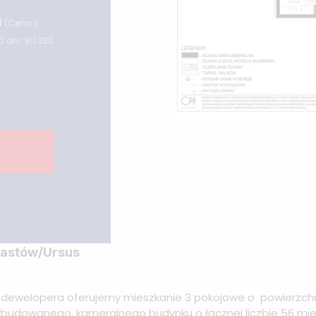
N
(Cena z
 dni: 811 320
iastów/Ursus
dewelopera oferujemy mieszkanie 3 pokojowe o powierzchn
budowanego, kameralnego budynku o łącznej liczbie 56 mi