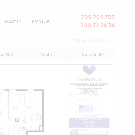
795 794 797
KREDYTY
KONTAKT
730 72 74 74
WYNAJEM
e
Następne mieszkanie
Czereśniowa 67
el 360º
Rzut 3D
Spacer 3D
Stawy 4
Stawy 4a
Stawy 9