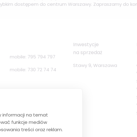
 szybkim dostępem do centrum Warszawy. Zapraszamy do kon
Inwestycje
na sprzedaż
mobile:
795 794 797
Stawy 9, Warszawa
mobile:
730 72 74 74
y informacji na temat
tować funkcje mediów
sowania treści oraz reklam.