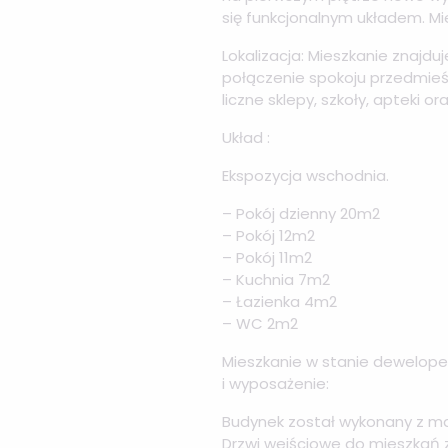
się funkcjonalnym układem. 
Lokalizacja: Mieszkanie znajdu
połączenie spokoju przedmieśc
liczne sklepy, szkoły, apteki
Układ :
Ekspozycja wschodnia.
– Pokój dzienny 20m2
– Pokój 12m2
– Pokój 11m2
– Kuchnia 7m2
– Łazienka 4m2
– WC 2m2
Mieszkanie w stanie dewelop
i wyposażenie:
Budynek został wykonany z mate
Drzwi wejściowe do mieszkań z