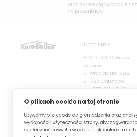
oraz doskonałą lokalizację z
na prezentację!
Dane firmy:
REM-BUDEX Czesław
Iwanicki
ul. Wrocławska 16/58
01-493 Warszawa
NIP: 527-001-47-82
tel: 795 794 797
O plikach cookie na tej stronie
biuro@rem-budex.pl
Używamy pliki cookie do gromadzenia oraz analiz
wydajności i użyteczności strony, aby zagwaran
społecznościowych i w celu udoskonalenia i dosto