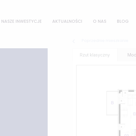
NASZE INWESTYCJE
AKTUALNOŚCI
O NAS
BLOG
stycje
w realizacji
Inwestycje
planowan
Poprzednie mieszkanie
rska City
Rzut klasyczny
Mod
 – Kazimierza Wielkiego