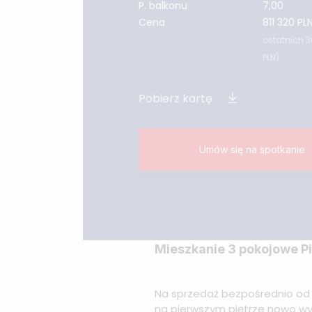
P. balkonu
7,00
Cena
811 320 PL
ostatnich 30
PLN)
Pobierz kartę
Umów się na spotkanie
Mieszkanie 3 pokojowe P
Na sprzedaż bezpośrednio od 
na pierwszym piętrze nowo wy