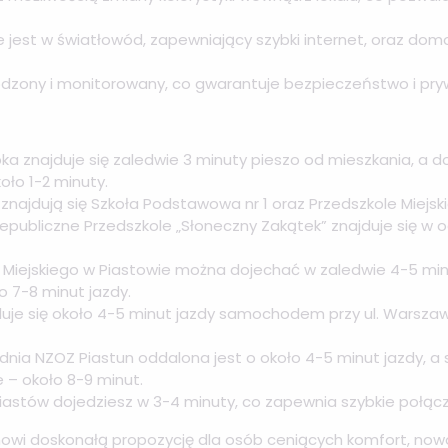
jest w światłowód, zapewniający szybki internet, oraz dom
odzony i monitorowany, co gwarantuje bezpieczeństwo i p
bka znajduje się zaledwie 3 minuty pieszo od mieszkania, a do 
ło 1-2 minuty.
 znajdują się Szkoła Podstawowa nr 1 oraz Przedszkole Miejskie
Niepubliczne Przedszkole „Słoneczny Zakątek” znajduje się w 
ku Miejskiego w Piastowie można dojechać w zaledwie 4-5 min
o 7-8 minut jazdy.
duje się około 4-5 minut jazdy samochodem przy ul. Warszaws
odnia NZOZ Piastun oddalona jest o około 4-5 minut jazdy, a
 – około 8-9 minut.
iastów dojedziesz w 3-4 minuty, co zapewnia szybkie połąc
owi doskonałą propozycję dla osób ceniących komfort, no