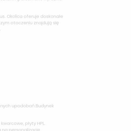
sus. Okolica oferuje doskonałe
szym otoczeniu znajdują się
.
asnych upodobań.Budynek
 kwarcowe, płyty HPL.
 na personalizację