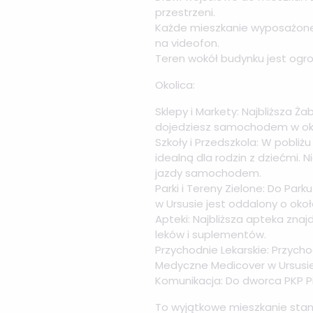
przestrzeni.
Każde mieszkanie wyposażone 
na videofon.
Teren wokół budynku jest ogr
Okolica:
Sklepy i Markety: Najbliższa Ża
dojedziesz samochodem w oko
Szkoły i Przedszkola: W pobliżu
idealną dla rodzin z dziećmi. 
jazdy samochodem.
Parki i Tereny Zielone: Do Par
w Ursusie jest oddalony o okoł
Apteki: Najbliższa apteka znaj
leków i suplementów.
Przychodnie Lekarskie: Przych
Medyczne Medicover w Ursusie
Komunikacja: Do dworca PKP P
To wyjątkowe mieszkanie stan