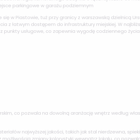
Miejsce parkingowe w garażu podziemnym
je się w Piastowie, tuż przy granicy z warszawską dzielnicą Ur
ia z łatwym dostępem do infrastruktury miejskiej. W najbliż
 oraz punkty usługowe, co zapewnia wygodę codziennego życia
erskim, co pozwala na dowolną aranżację wnętrz według wł
riałów najwyższej jakości, takich jak stal nierdzewna, spieki
 możliwością zmiany kolorystyki wewnątrz lokalu, co pozwala