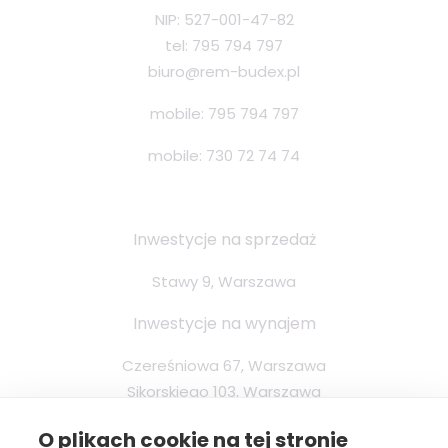
NIP: 527-001-47-82
tel: 795 794 797
biuro@rem-budex.pl
mobile:
795 794 797
mobile:
730 72 74 74
Inwestycje na sprzedaż
Stawy 9, Warszawa
Inwestycje na wynajem
Czereśniowa 67, Warszawa
Sikorskiego 103, Warszawa
Sklepowa 20, Warszawa
O plikach cookie na tej stronie
Stawy 9, Warszawa