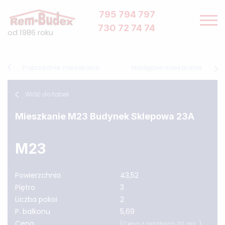
795 794 797
730 72 74 74
od 1986 roku
SPRZEDAŻ
Strona główna
/
Mieszkania
/
Sklepowa City 2
/
M23
zrealizowane
Inwestycje
Poprzednie mieszkanie
Następne mieszkanie
Stawy 11
sprzedane
Sklepowa City
sprzedane
Wróć do tabeli
Sklepowa 20b
sprzedane
Eter
sprzedane
Mieszkanie M23 Budynek Sklepowa 23A
Sklepowa City 2
sprzedane
Piastów Bodycha 122
w sprzedaży
M23
w realizacji
Inwestycje
Tynkarska City
Powierzchnia
43,52
Ester – Kazimierza Wielkiego
Piętro
3
planowane
Liczba pokoi
2
Inwestycje
P. balkonu
5,69
Cena
(Cena z ostatnich 30 dni: )