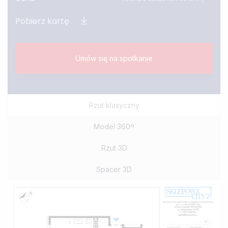
WYNAJEM
Pobierz kartę
Czereśniowa 67
Stawy 4
Stawy 4a
Umów się na spotkanie
Stawy 9
Rzut klasyczny
Model 360º
Rzut 3D
Spacer 3D